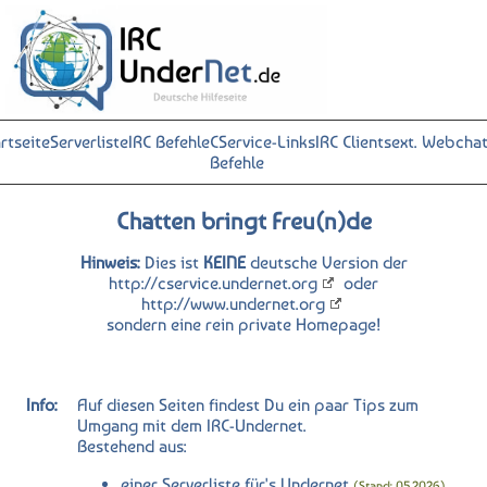
rtseite
Serverliste
IRC Befehle
CService-
Links
IRC Clients
ext. Webcha
Befehle
Chatten bringt Freu(n)de
Hinweis:
Dies ist
KEINE
deutsche Version der
http://cservice.undernet.org
oder
http://www.undernet.org
sondern eine rein private Homepage!
Info:
Auf diesen Seiten findest Du ein paar Tips zum
Umgang mit dem IRC-Undernet.
Bestehend aus:
einer Serverliste für's Undernet
(Stand: 05.2026)